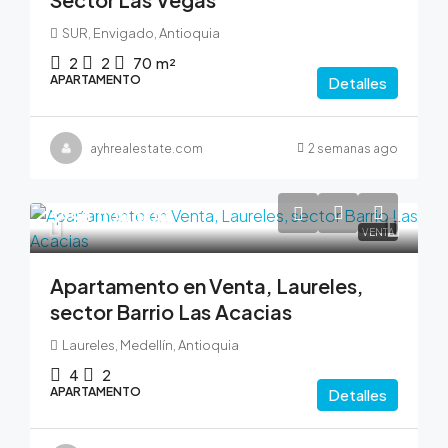
SUR, Envigado, Antioquia
2
2
70
m²
APARTAMENTO
Detalles
ayhrealestate.com
2 semanas ago
$990,000,000
VENTA
Apartamento en Venta, Laureles,
sector Barrio Las Acacias
Laureles, Medellín, Antioquia
4
2
APARTAMENTO
Detalles