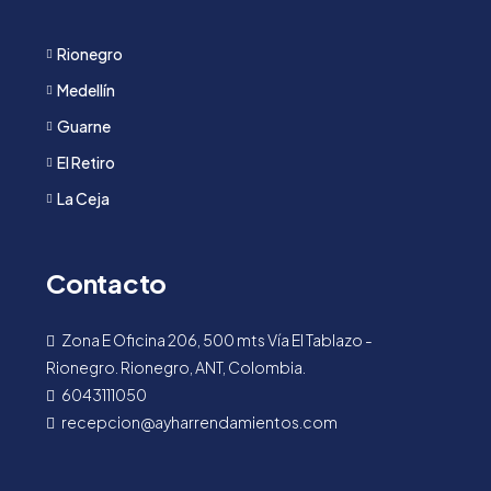
Rionegro
Medellín
Guarne
El Retiro
La Ceja
Contacto
Zona E Oficina 206, 500 mts Vía El Tablazo -
Rionegro. Rionegro, ANT, Colombia.
6043111050
recepcion@ayharrendamientos.com