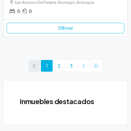
San Antonio De Pereira, Rionegro, Antioquia
0
0
Email
1
2
3
Inmuebles destacados