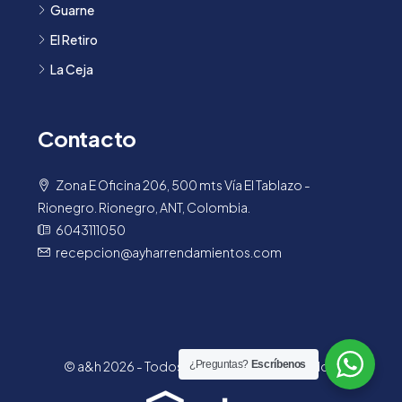
Guarne
El Retiro
La Ceja
Contacto
Zona E Oficina 206, 500 mts Vía El Tablazo -
Rionegro. Rionegro, ANT, Colombia.
6043111050
recepcion@ayharrendamientos.com
© a&h 2026 - Todos los derechos reservados.
¿Preguntas?
Escríbenos