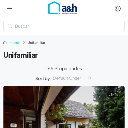
Home
Unifamiliar
Unifamiliar
165 Propiedades
Default Order
Sort by:
VENTA