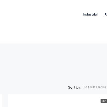
Industrial
R
Default Order
Sort by:
VEN