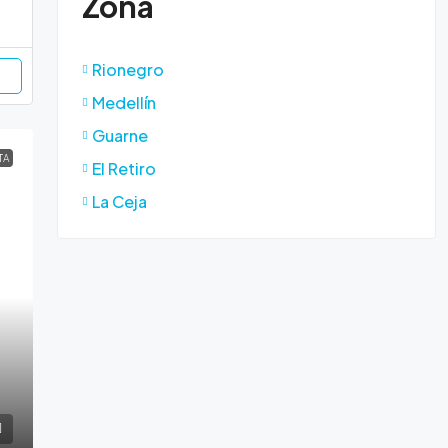
Zona
Rionegro
Medellín
Guarne
TA
El Retiro
La Ceja