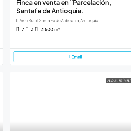
Finca en venta en ¨Parcelación,
Santafe de Antioquia.
Area Rural, Santa Fe de Antioquia, Antioquia
7
3
21500
m²
Email
ALQUILER
VEN