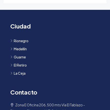
Ciudad
Rionegro
Medellín
Guarne
El Retiro
La Ceja
Contacto
Zona E Oficina 206, 500 mts Vía El Tablazo -