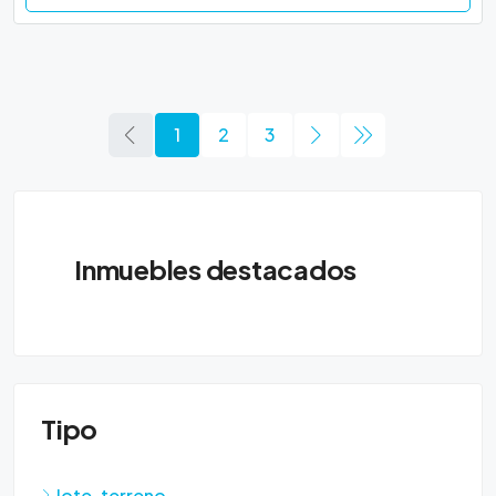
1
2
3
Inmuebles destacados
Tipo
lote-terreno