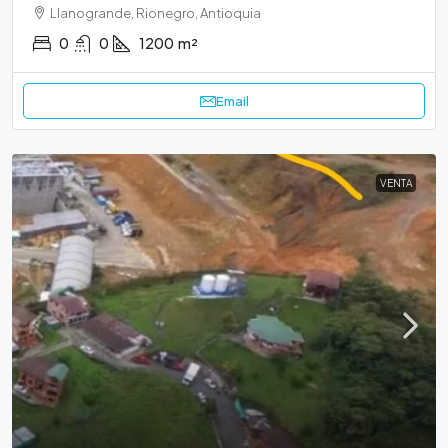
Llanogrande, Rionegro, Antioquia
0
0
1200
m²
Email
VENTA