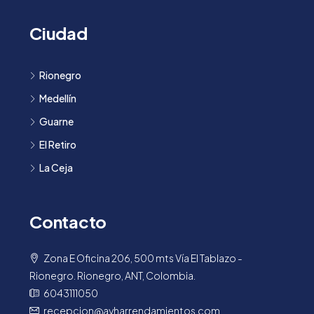
Ciudad
Rionegro
Medellín
Guarne
El Retiro
La Ceja
Contacto
Zona E Oficina 206, 500 mts Vía El Tablazo -
Rionegro. Rionegro, ANT, Colombia.
6043111050
recepcion@ayharrendamientos.com