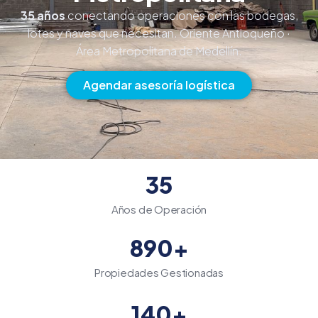
35 años
conectando operaciones con las bodegas,
lotes y naves que necesitan. Oriente Antioqueño ·
Área Metropolitana de Medellín.
Agendar asesoría logística
35
Años de Operación
890
+
Propiedades Gestionadas
140
+