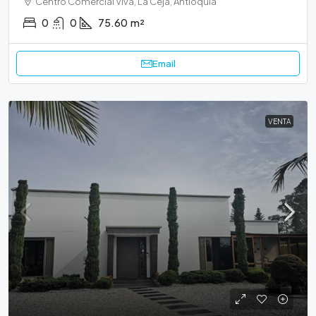
Centro Comercial Viva, La Ceja, Antioquia
0
0
75.60
m²
Email
VENTA