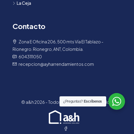
La Ceja
Contacto
Zona E Oficina 206, 500 mts Vía El Tablazo -
Rionegro. Rionegro, ANT, Colombia.
6043111050
recepcion@ayharrendamientos.com
¿Preguntas?
Escríbenos
© a&h 2026 - Todos los derechos reservados.