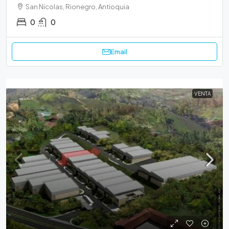
San Nicolas, Rionegro, Antioquia
0
0
Email
VENTA