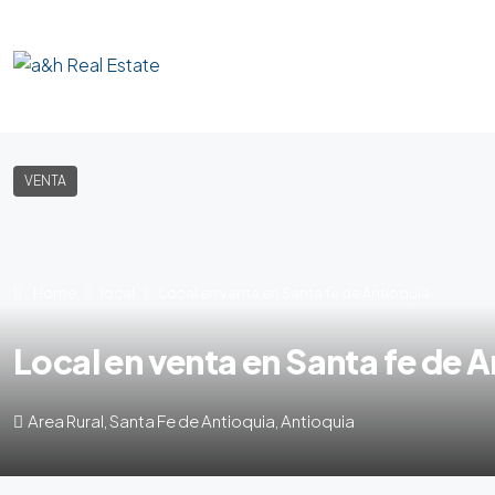
VENTA
Home
local
Local en venta en Santa fe de Antioquia
Local en venta en Santa fe de 
Area Rural, Santa Fe de Antioquia, Antioquia