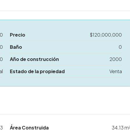
00
Precio
$120,000,000
0
Baño
0
0
Año de construcción
2000
al
Estado de la propiedad
Venta
3
Área Construida
34.13 m