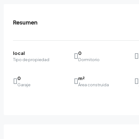
Resumen
local
0
Tipo de propiedad
Dormitorio
0
m²
Garaje
Área construida