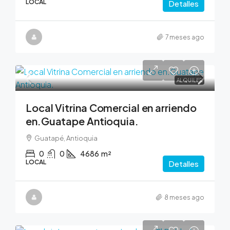
LOCAL
Detalles
7 meses ago
0
ALQUILER
Local Vitrina Comercial en arriendo
en.Guatape Antioquia.
Guatapé, Antioquia
0
0
4686
m²
LOCAL
Detalles
8 meses ago