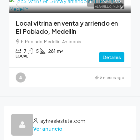
$3,495,000,000
ALQUILER
VENTA
Local vitrina en venta y arriendo en
El Poblado, Medellín
El Poblado, Medellín, Antioquia
7
5
281
m²
LOCAL
Detalles
8 meses ago
ayhrealestate.com
Ver anuncio