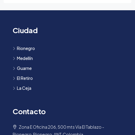
Ciudad
Rionegro
Medellín
Guarne
El Retiro
La Ceja
Contacto
Zona E Oficina 206, 500 mts Vía El Tablazo -
Rionegro. Rionegro, ANT, Colombia.