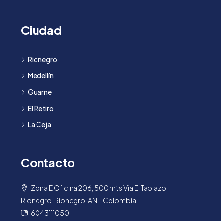
Ciudad
Rionegro
Medellín
Guarne
El Retiro
La Ceja
Contacto
Zona E Oficina 206, 500 mts Vía El Tablazo -
Rionegro. Rionegro, ANT, Colombia.
6043111050