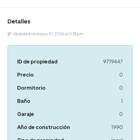
Detalles
Updated on marzo 10, 2026 at 11:18 pm
ID de propiedad
9719447
Precio
0
Dormitorio
0
Baño
1
Garaje
0
Año de construcción
1990