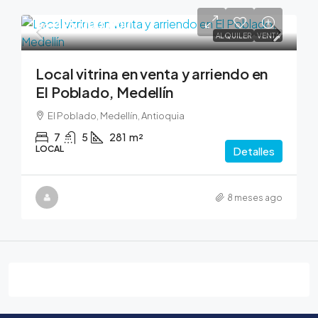
$3,495,000,000
ALQUILER
VENTA
Local vitrina en venta y arriendo en
El Poblado, Medellín
El Poblado, Medellín, Antioquia
7
5
281
m²
LOCAL
Detalles
8 meses ago