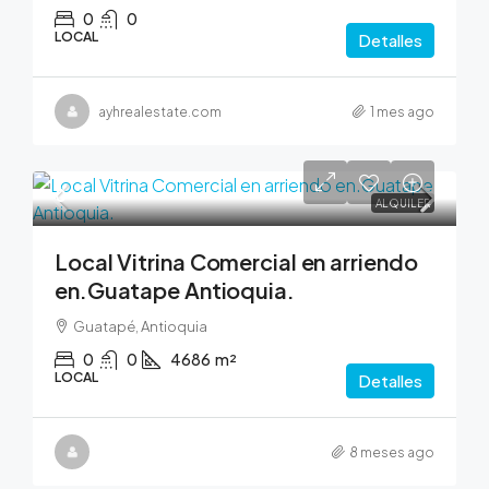
0
0
LOCAL
Detalles
ayhrealestate.com
1 mes ago
0
ALQUILER
Local Vitrina Comercial en arriendo
en.Guatape Antioquia.
Guatapé, Antioquia
0
0
4686
m²
LOCAL
Detalles
8 meses ago