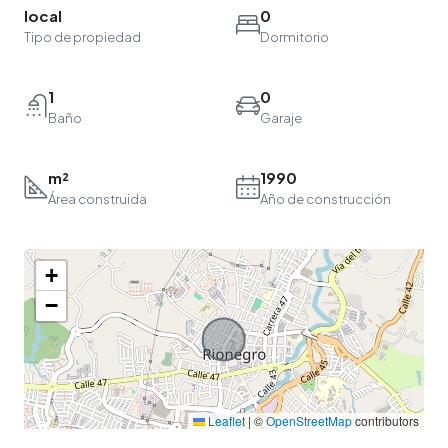
local
0
Tipo de propiedad
Dormitorio
1
0
Baño
Garaje
m²
1990
Área construida
Año de construcción
+
−
Leaflet
|
©
OpenStreetMap
contributors