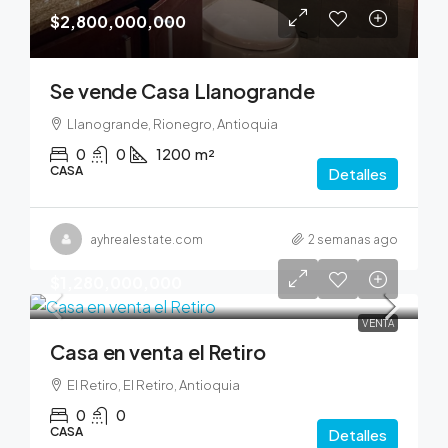
$2,800,000,000
Se vende Casa Llanogrande
Llanogrande, Rionegro, Antioquia
0
0
1200
m²
CASA
Detalles
ayhrealestate.com
2 semanas ago
$1,280,000,000
VENTA
Casa en venta el Retiro
El Retiro, El Retiro, Antioquia
0
0
CASA
Detalles