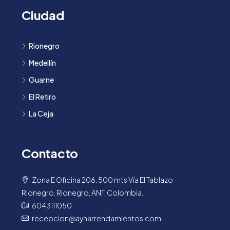
Ciudad
Rionegro
Medellín
Guarne
El Retiro
La Ceja
Contacto
Zona E Oficina 206, 500 mts Vía El Tablazo -
Rionegro. Rionegro, ANT, Colombia.
6043111050
recepcion@ayharrendamientos.com