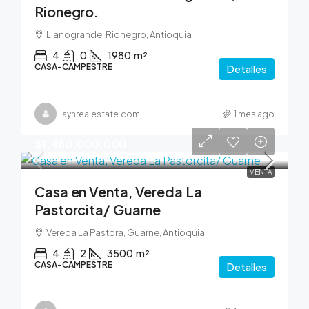
Rionegro.
Llanogrande, Rionegro, Antioquia
4
0
1980
m²
CASA-CAMPESTRE
Detalles
ayhrealestate.com
1 mes ago
$1,480,000,000
VENTA
Casa en Venta, Vereda La
Pastorcita/ Guarne
Vereda La Pastora, Guarne, Antioquia
4
2
3500
m²
CASA-CAMPESTRE
Detalles