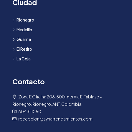
Ciudad
Rionegro
Medellín
Guarne
El Retiro
La Ceja
Contacto
Zona E Oficina 206, 500 mts Vía El Tablazo -
Rionegro. Rionegro, ANT, Colombia.
6043111050
recepcion@ayharrendamientos.com