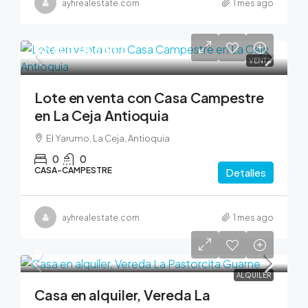
ayhrealestate.com
1 mes ago
$2,600,000,000
VENTA
Lote en venta con Casa Campestre
en La Ceja Antioquia
El Yarumo, La Ceja, Antioquia
0
0
CASA-CAMPESTRE
Detalles
ayhrealestate.com
1 mes ago
0
ALQUILER
Casa en alquiler, Vereda La