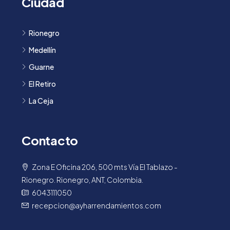
Ciudad
Rionegro
Medellín
Guarne
El Retiro
La Ceja
Contacto
Zona E Oficina 206, 500 mts Vía El Tablazo -
Rionegro. Rionegro, ANT, Colombia.
6043111050
recepcion@ayharrendamientos.com