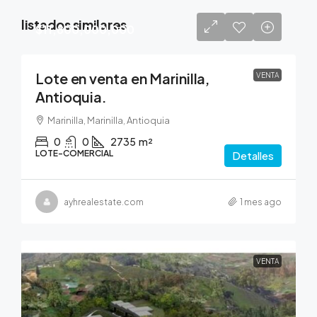
listados similares
$11,800,000,000
Lote en venta en Marinilla,
VENTA
Antioquia.
Marinilla, Marinilla, Antioquia
0
0
2735
m²
LOTE-COMERCIAL
Detalles
ayhrealestate.com
1 mes ago
VENTA