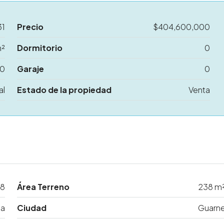
31
Precio
$404,600,000
m²
Dormitorio
0
0
Garaje
0
al
Estado de la propiedad
Venta
8
Área Terreno
238 m
ta
Ciudad
Guarn