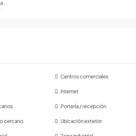
ia
Centros comerciales
Internet
canos
Portería / recepción
co cercano
Ubicación exterior
ial
Zona industrial