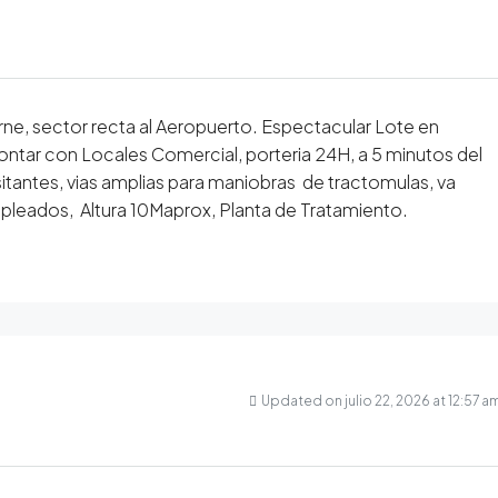
rne, sector recta al Aeropuerto. Espectacular Lote en
ontar con Locales Comercial, porteria 24H, a 5 minutos del
sitantes, vias amplias para maniobras de tractomulas, va
pleados, Altura 10Maprox, Planta de Tratamiento.
Updated on julio 22, 2026 at 12:57 a