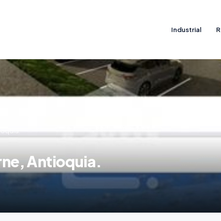
Industrial
R
ioquia.
rne, Antioquia.