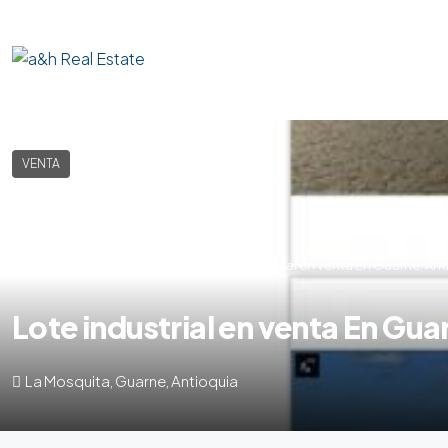
VENTA
Home
lote-comercial
Lote industrial en venta En Guarne, Ant
Lote industrial en venta En Gua
La Mosquita, Guarne, Antioquia