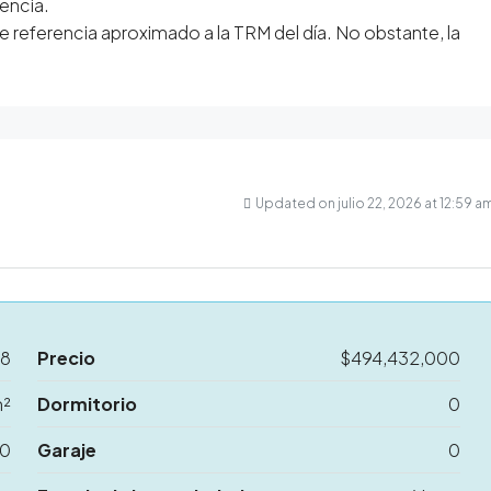
rencia.
e referencia aproximado a la TRM del día. No obstante, la
Updated on julio 22, 2026 at 12:59 a
18
Precio
$494,432,000
m²
Dormitorio
0
0
Garaje
0