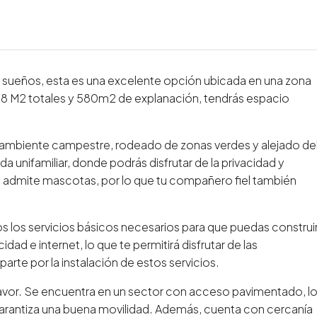
tus sueños, esta es una excelente opción ubicada en una zona
68 M2 totales y 580m2 de explanación, tendrás espacio
un ambiente campestre, rodeado de zonas verdes y alejado de
da unifamiliar, donde podrás disfrutar de la privacidad y
e admite mascotas, por lo que tu compañero fiel también
 los servicios básicos necesarios para que puedas construi
ad e internet, lo que te permitirá disfrutar de las
rte por la instalación de estos servicios.
favor. Se encuentra en un sector con acceso pavimentado, l
y garantiza una buena movilidad. Además, cuenta con cercanía