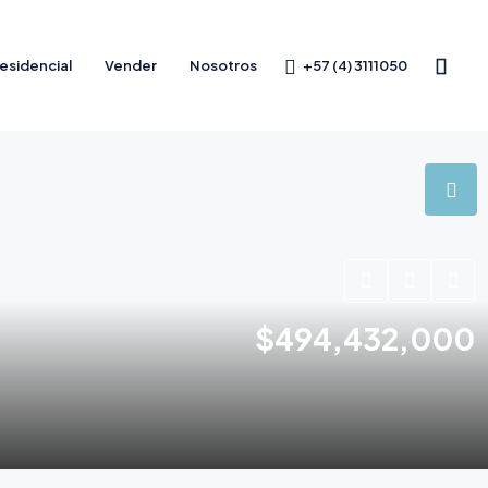
+57 (4) 3111050
esidencial
Vender
Nosotros
$494,432,000