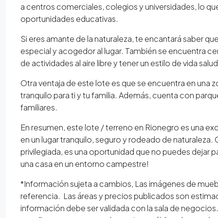
a centros comerciales, colegios y universidades, lo que fa
oportunidades educativas.
Si eres amante de la naturaleza, te encantará saber qu
especial y acogedor al lugar. También se encuentra cerc
de actividades al aire libre y tener un estilo de vida sa
Otra ventaja de este lote es que se encuentra en una z
tranquilo para ti y tu familia. Además, cuenta con parque
familiares.
En resumen, este lote / terreno en Rionegro es una ex
en un lugar tranquilo, seguro y rodeado de naturaleza.
privilegiada, es una oportunidad que no puedes dejar p
una casa en un entorno campestre!
*Información sujeta a cambios, Las imágenes de mueb
referencia. Las áreas y precios publicados son estima
información debe ser validada con la sala de negocios. E