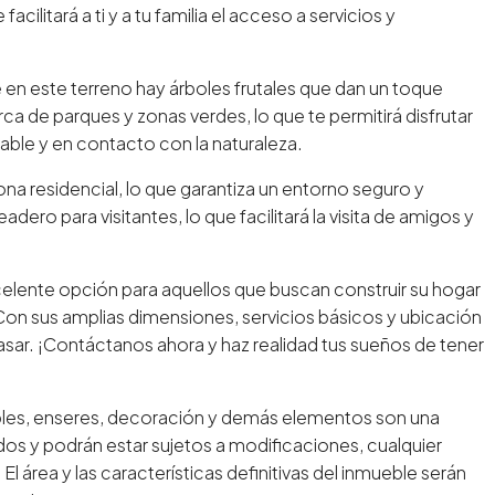
cilitará a ti y a tu familia el acceso a servicios y
e en este terreno hay árboles frutales que dan un toque
a de parques y zonas verdes, lo que te permitirá disfrutar
ludable y en contacto con la naturaleza.
ona residencial, lo que garantiza un entorno seguro y
adero para visitantes, lo que facilitará la visita de amigos y
celente opción para aquellos que buscan construir su hogar
 Con sus amplias dimensiones, servicios básicos y ubicación
asar. ¡Contáctanos ahora y haz realidad tus sueños de tener
les, enseres, decoración y demás elementos son una
dos y podrán estar sujetos a modificaciones, cualquier
l área y las características definitivas del inmueble serán