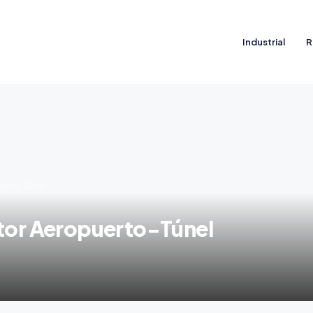
Industrial
R
uerto-Túnel
ctor Aeropuerto-Túnel