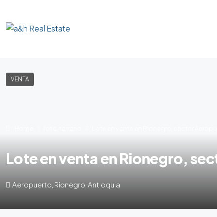
VENTA
Home
lote-terreno
Lote en venta en Rionegro, sector Aerop
Lote en venta en Rionegro, se
Aeropuerto, Rionegro, Antioquia