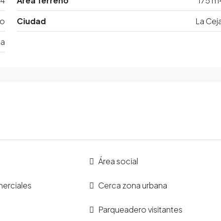
4
Área Terreno
175 m
bo
Ciudad
La Cej
ia
Área social
erciales
Cerca zona urbana
Parqueadero visitantes