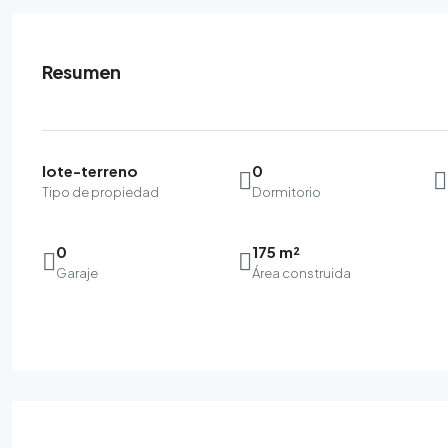
Resumen
lote-terreno
0
Tipo de propiedad
Dormitorio
0
175 m²
Garaje
Área construida