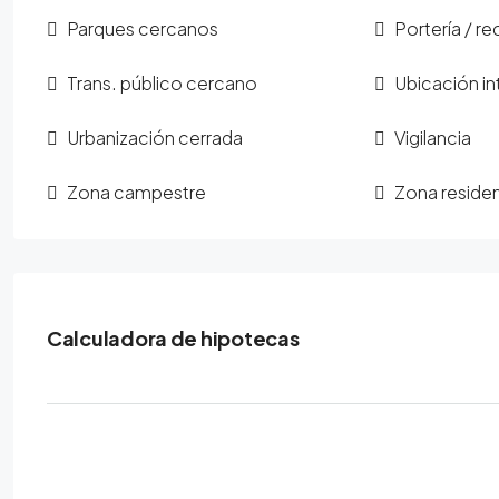
Parques cercanos
Portería / r
Trans. público cercano
Ubicación in
Urbanización cerrada
Vigilancia
Zona campestre
Zona residen
Calculadora de hipotecas