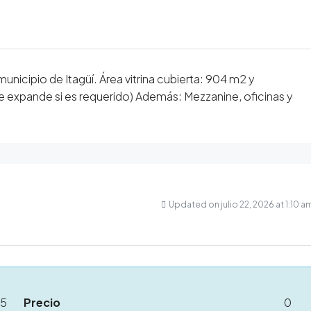
icipio de Itagüí. Área vitrina cubierta: 904 m2 y
 expande si es requerido) Además: Mezzanine, oficinas y
Updated on julio 22, 2026 at 1:10 a
65
Precio
0