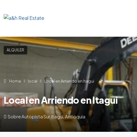
ALQUILER
Home
local
Local en Arriendo en Itagui
Local en Arriendo en Itagui
Sobre Autopista Sur, Itagui, Antioquia