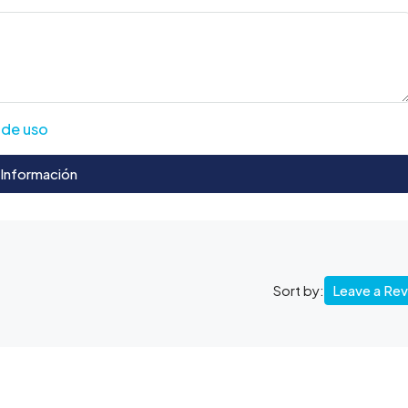
 de uso
 Información
Leave a Re
Sort by: