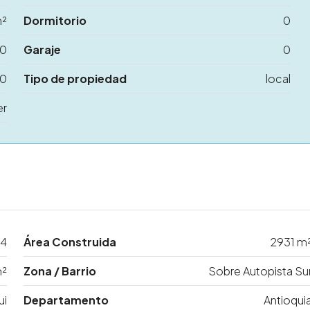
m²
Dormitorio
0
0
Garaje
0
0
Tipo de propiedad
local
er
4
Área Construida
2931 m
m²
Zona / Barrio
Sobre Autopista Su
ui
Departamento
Antioqui