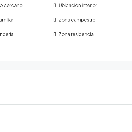
co cercano
Ubicación interior
amiliar
Zona campestre
ndería
Zona residencial