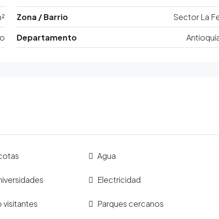
m²
Zona / Barrio
Sector La F
ro
Departamento
Antioqui
cotas
Agua
niversidades
Electricidad
visitantes
Parques cercanos