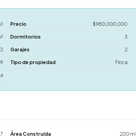
61
Precio
$980,000,000
m²
Dormitorios
3
3
Garajes
2
99
Tipo de propiedad
Finca
ta
7
Área Construida
200 m