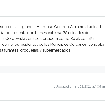
.), sector Llanogrande. Hermoso Centroo Comercial ubicado
ada local cuenta con terraza externa, 26 unidades de
ría Cordova, la zona se considera como Rural, con alta
n, como los residentes de los Municipios Cercanos, tiene alta
restaurantes, droguerias y supermercados
Updated on julio 22, 2026 at 1:05 a