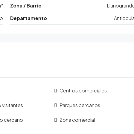
m²
Zona / Barrio
Llanogrand
ro
Departamento
Antioqui
Centros comerciales
visitantes
Parques cercanos
co cercano
Zona comercial