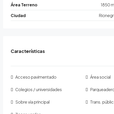
Área Terreno
1850 
Ciudad
Rioneg
Características
Acceso pavimentado
Área social
Colegios / universidades
Parqueadero 
Sobre vía principal
Trans. públi