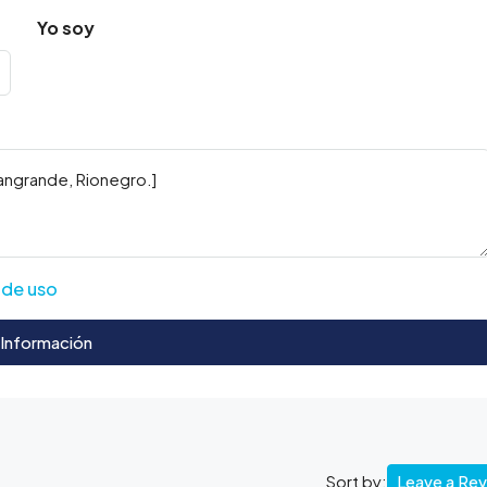
Yo soy
 de uso
 Información
Leave a Re
Sort by: