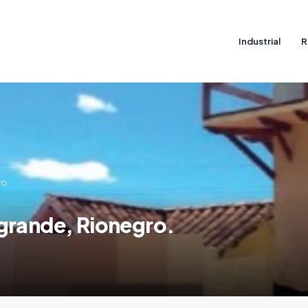
Industrial
R
o.
grande, Rionegro.