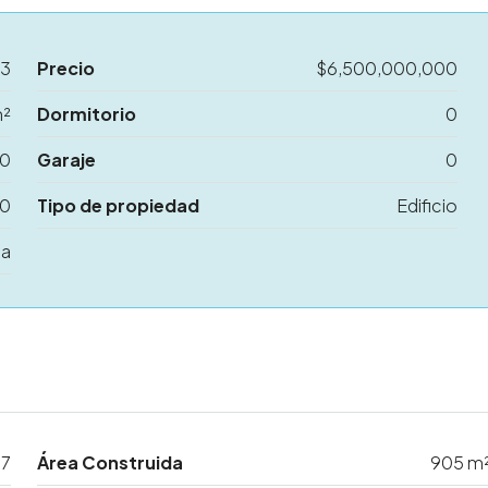
23
Precio
$6,500,000,000
m²
Dormitorio
0
10
Garaje
0
0
Tipo de propiedad
Edificio
ta
7
Área Construida
905 m