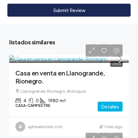
Submit Review
listados similares
$2,850,000,000
VENTA
Casa en venta en Llanogrande,
Rionegro.
Llanogrande, Rionegro, Antioquia
4
0
1980
m²
CASA-CAMPESTRE
Detalles
ayhrealestate.com
1 mes ago