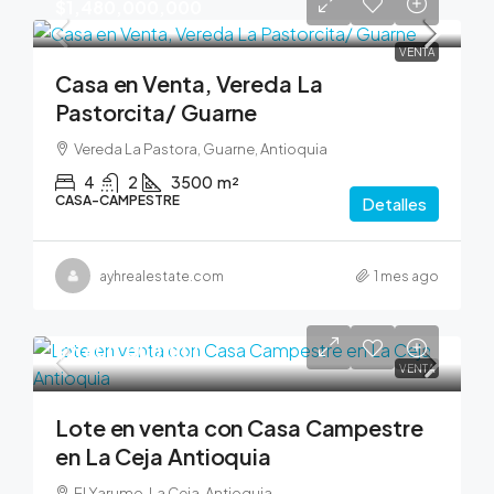
$1,480,000,000
VENTA
Casa en Venta, Vereda La
Pastorcita/ Guarne
Vereda La Pastora, Guarne, Antioquia
4
2
3500
m²
CASA-CAMPESTRE
Detalles
ayhrealestate.com
1 mes ago
$2,600,000,000
VENTA
Lote en venta con Casa Campestre
en La Ceja Antioquia
El Yarumo, La Ceja, Antioquia