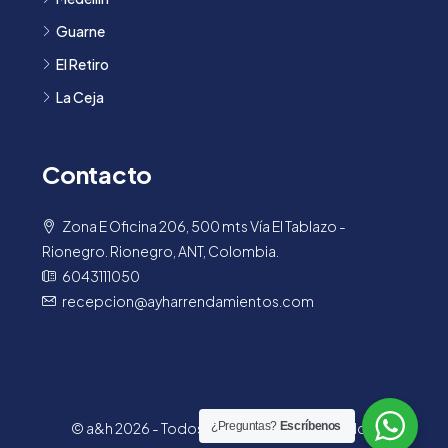
Guarne
El Retiro
La Ceja
Contacto
Zona E Oficina 206, 500 mts Vía El Tablazo -
Rionegro. Rionegro, ANT, Colombia.
6043111050
recepcion@ayharrendamientos.com
© a&h 2026 - Todos los derechos reservados.
¿Preguntas?
Escríbenos