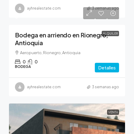
ayhrealestate.com
3 semanas ago
0
Bodega en arriendo en Rionegro,
ALQUILER
Antioquia
Aeropuerto, Rionegro, Antioquia
0
0
BODEGA
Detalles
ayhrealestate.com
3 semanas ago
VENTA