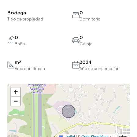
Bodega
0
Tipo de propiedad
Dormitorio
0
0
Baño
Garaje
m²
2024
Área construida
Año de construcción
+
−
Leaflet
|
©
OpenStreetMap
contributors