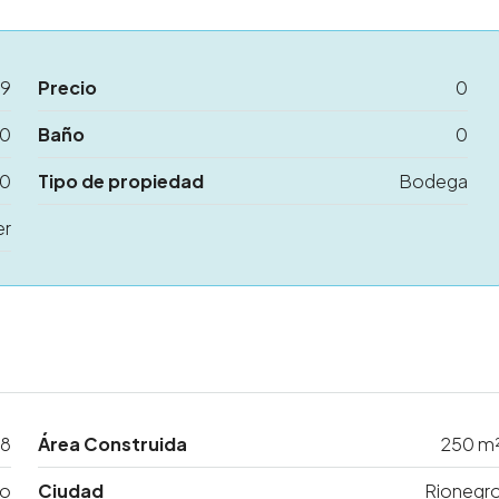
29
Precio
0
0
Baño
0
0
Tipo de propiedad
Bodega
er
8
Área Construida
250 m
to
Ciudad
Rionegr