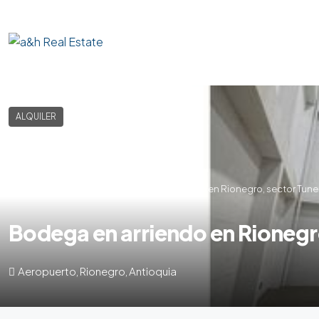
ALQUILER
Home
Bodega
Bodega en arriendo en Rionegro, sector Tunel
Bodega en arriendo en Rionegr
Aeropuerto, Rionegro, Antioquia