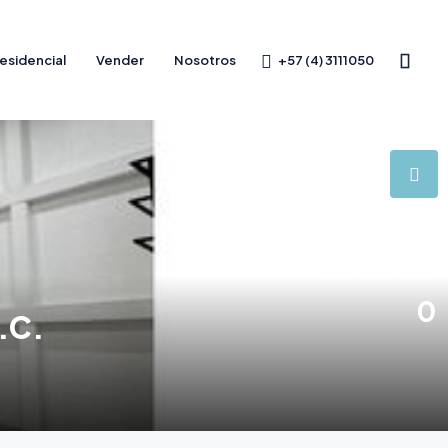
+57 (4) 3111050
esidencial
Vender
Nosotros
0
M.C.