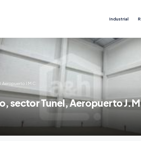
Industrial
R
, Aeropuerto J.M.C.
o, sector Tunel, Aeropuerto J.