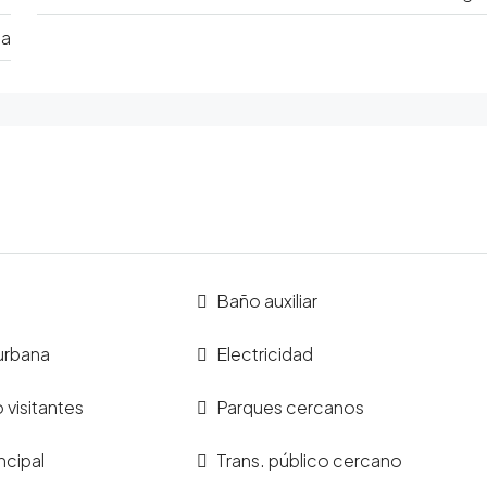
ia
Baño auxiliar
urbana
Electricidad
visitantes
Parques cercanos
ncipal
Trans. público cercano