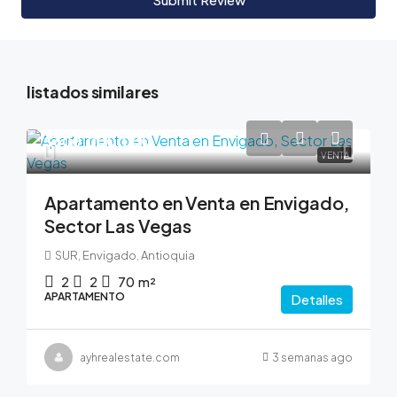
listados similares
$600,000,000
VENTA
Apartamento en Venta en Envigado,
Sector Las Vegas
SUR, Envigado, Antioquia
2
2
70
m²
APARTAMENTO
Detalles
ayhrealestate.com
3 semanas ago