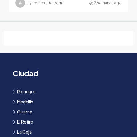
ayhrealestate.com
2 semanas ago
Ciudad
Rionegro
Medellín
Guarne
El Retiro
La Ceja