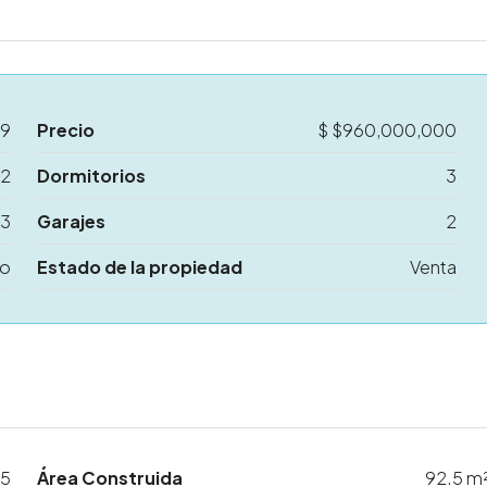
19
Precio
$
$960,000,000
M2
Dormitorios
3
3
Garajes
2
to
Estado de la propiedad
Venta
5
Área Construida
92.5 m