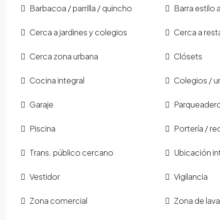
Barbacoa / parrilla / quincho
Barra estilo
Cerca a jardines y colegios
Cerca a rest
Cerca zona urbana
Clósets
Cocina integral
Colegios / u
Garaje
Parqueadero 
Piscina
Portería / r
Trans. público cercano
Ubicación in
Vestidor
Vigilancia
Zona comercial
Zona de lava