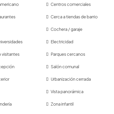
 americano
Centros comerciales
aurantes
Cerca a tiendas de barrio
Cochera / garaje
niversidades
Electricidad
visitantes
Parques cercanos
ecepción
Salón comunal
terior
Urbanización cerrada
Vista panorámica
ndería
Zona infantil