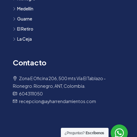
Medellín
Guarne
El Retiro
La Ceja
Contacto
Zona E Oficina 206, 500 mts Vía El Tablazo -
Rionegro. Rionegro, ANT, Colombia.
6043111050
recepcion@ayharrendamientos.com
¿Preguntas?
Escríbenos