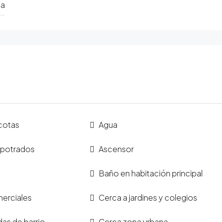
ia
cotas
Agua
mpotrados
Ascensor
Baño en habitación principal
erciales
Cerca a jardines y colegios
das de barrio
Cerca zona urbana