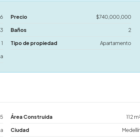
76
Precio
$740,000,000
3
Baños
2
1
Tipo de propiedad
Apartamento
ta
5
Área Construida
112 m
da
Ciudad
Medellí