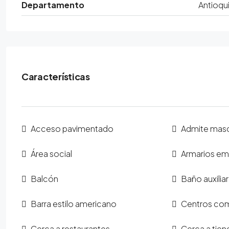
Departamento
Antioqu
Características
Acceso pavimentado
Admite mas
Área social
Armarios e
Balcón
Baño auxiliar
Barra estilo americano
Centros com
Cerca a restaurantes
Cerca a tien