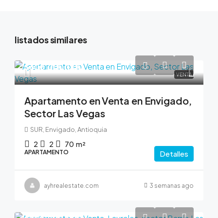
listados similares
$600,000,000
VENTA
Apartamento en Venta en Envigado,
Sector Las Vegas
SUR, Envigado, Antioquia
2
2
70
m²
APARTAMENTO
Detalles
ayhrealestate.com
3 semanas ago