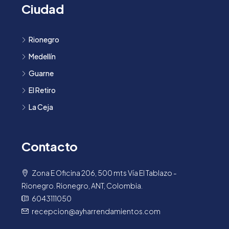
Ciudad
Rionegro
Medellín
Guarne
El Retiro
La Ceja
Contacto
Zona E Oficina 206, 500 mts Vía El Tablazo -
Rionegro. Rionegro, ANT, Colombia.
6043111050
recepcion@ayharrendamientos.com