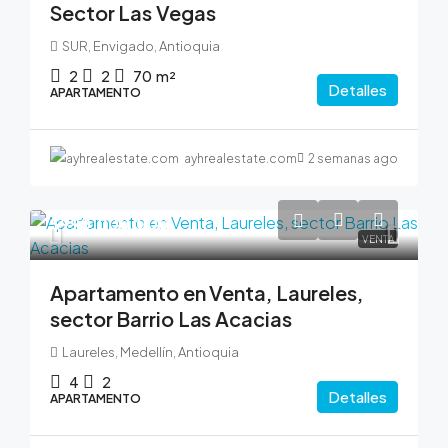
Sector Las Vegas
SUR, Envigado, Antioquia
2
2
70
m²
Detalles
APARTAMENTO
ayhrealestate.com
2 semanas ago
$990,000,000
VENTA
Apartamento en Venta, Laureles,
sector Barrio Las Acacias
Laureles, Medellín, Antioquia
4
2
Detalles
APARTAMENTO