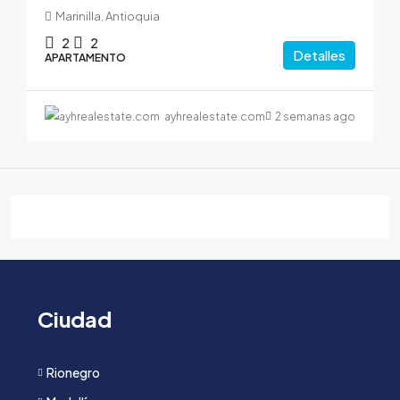
Marinilla, Antioquia
2
2
Detalles
APARTAMENTO
ayhrealestate.com
2 semanas ago
Ciudad
Rionegro