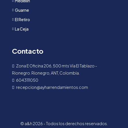
Medellín
Guarne
El Retiro
La Ceja
Contacto
Zona E Oficina 206, 500 mts Vía El Tablazo -
Rionegro. Rionegro, ANT, Colombia.
6043111050
recepcion@ayharrendamientos.com
© a&h 2026 - Todos los derechos reservados.