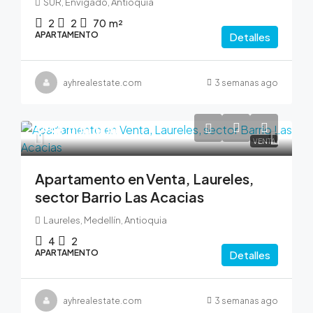
SUR, Envigado, Antioquia
2
2
70
m²
APARTAMENTO
Detalles
ayhrealestate.com
3 semanas ago
$990,000,000
VENTA
Apartamento en Venta, Laureles,
sector Barrio Las Acacias
Laureles, Medellín, Antioquia
4
2
APARTAMENTO
Detalles
ayhrealestate.com
3 semanas ago