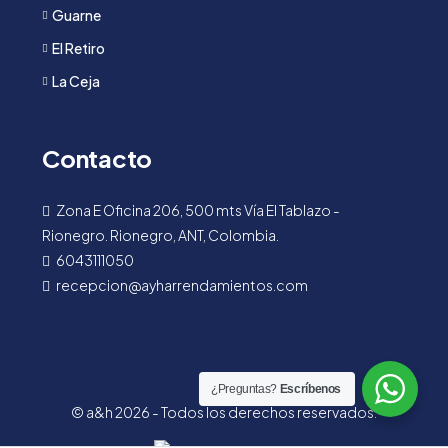
Guarne
El Retiro
La Ceja
Contacto
Zona E Oficina 206, 500 mts Vía El Tablazo -
Rionegro. Rionegro, ANT, Colombia.
6043111050
recepcion@ayharrendamientos.com
¿Preguntas?
Escríbenos
© a&h 2026 - Todos los derechos reservados.