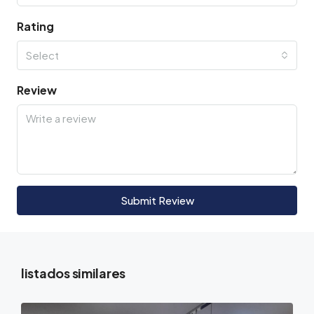
Rating
Select
Review
Submit Review
listados similares