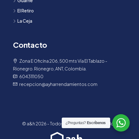
Guarne
El Retiro
La Ceja
Contacto
Zona E Oficina 206, 500 mts Vía El Tablazo -
Rionegro. Rionegro, ANT, Colombia.
6043111050
recepcion@ayharrendamientos.com
© a&h 2026 - Todos los derechos reservados.
¿Preguntas?
Escríbenos