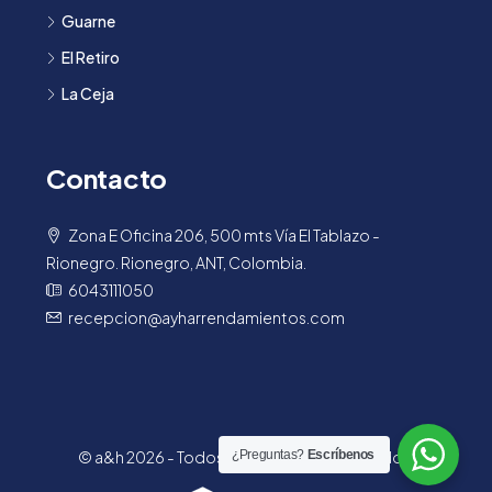
Guarne
El Retiro
La Ceja
Contacto
Zona E Oficina 206, 500 mts Vía El Tablazo -
Rionegro. Rionegro, ANT, Colombia.
6043111050
recepcion@ayharrendamientos.com
© a&h 2026 - Todos los derechos reservados.
¿Preguntas?
Escríbenos