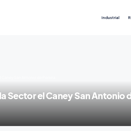
Industrial
R
l Caney San Antonio de Pereira
a Sector el Caney San Antonio d