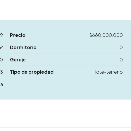
09
Precio
$680,000,000
m²
Dormitorio
0
0
Garaje
0
23
Tipo de propiedad
lote-terreno
ta