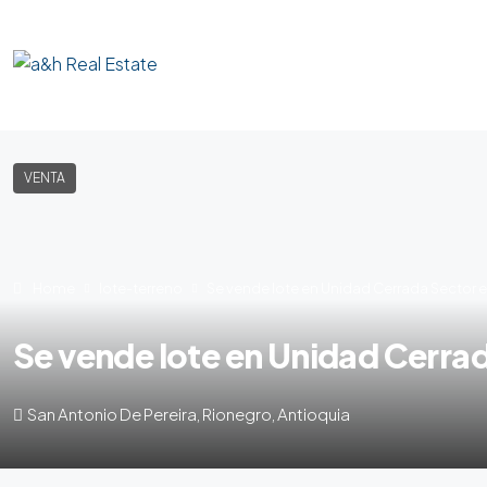
VENTA
Home
lote-terreno
Se vende lote en Unidad Cerrada Sector e
Se vende lote en Unidad Cerrad
San Antonio De Pereira, Rionegro, Antioquia