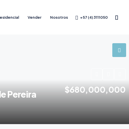
+57 (4) 3111050
esidencial
Vender
Nosotros
$680,000,000
e Pereira