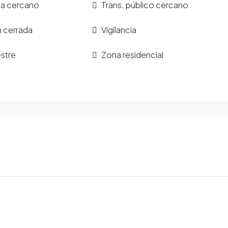
a cercano
Trans. público cercano
n cerrada
Vigilancia
stre
Zona residencial