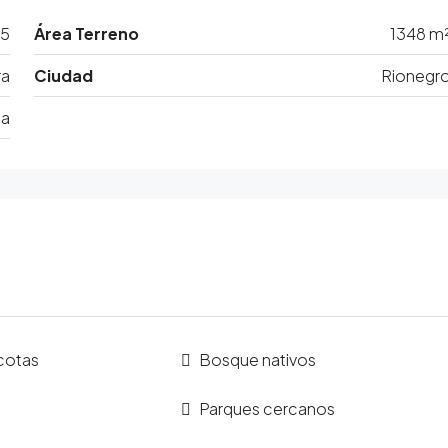
5
Área Terreno
1348 m
ra
Ciudad
Rionegr
ia
cotas
Bosque nativos
Parques cercanos