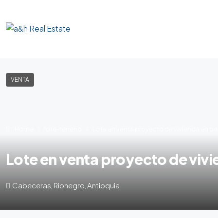
VENTA
Home
lote-terreno
Lote en venta proyecto de vivienda en pa
Lote en venta proyecto de viv
Cabeceras, Rionegro, Antioquia