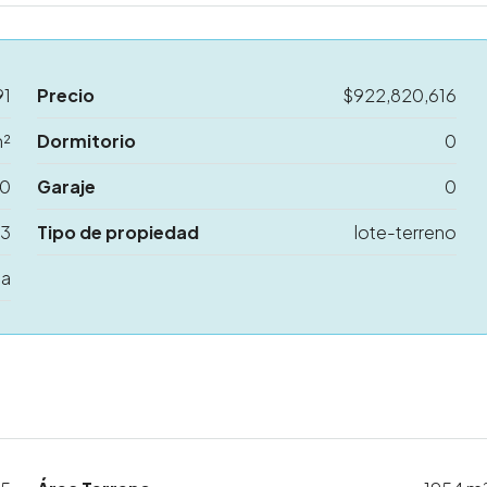
91
Precio
$922,820,616
m²
Dormitorio
0
0
Garaje
0
23
Tipo de propiedad
lote-terreno
ta