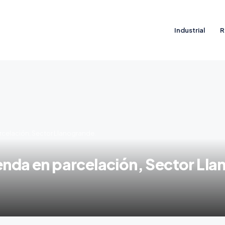
Industrial
R
rcelación, Sector Llanogrande.
ienda en parcelación, Sector Ll