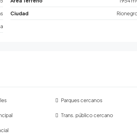
5
Área Terreno
1954 m
as
Ciudad
Rionegr
ia
les
Parques cercanos
ncipal
Trans. público cercano
cial