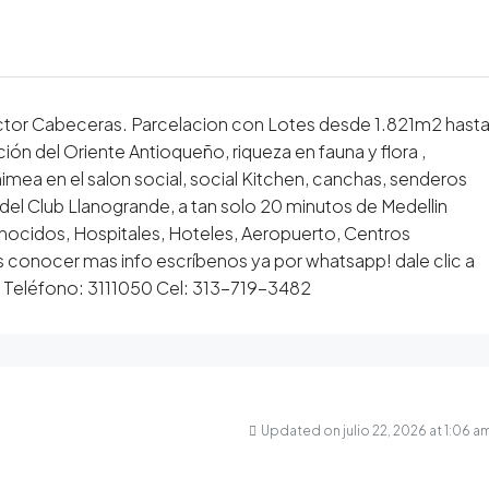
tor Cabeceras. Parcelacion con Lotes desde 1.821m2 hast
ión del Oriente Antioqueño, riqueza en fauna y flora ,
imea en el salon social, social Kitchen, canchas, senderos
 del Club Llanogrande, a tan solo 20 minutos de Medellin
onocidos, Hospitales, Hoteles, Aeropuerto, Centros
 conocer mas info escríbenos ya por whatsapp! dale clic a
l Teléfono: 3111050 Cel: 313-719-3482
Updated on julio 22, 2026 at 1:06 a