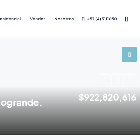
+57 (4) 3111050
esidencial
Vender
Nosotros
$922,820,616
anogrande.