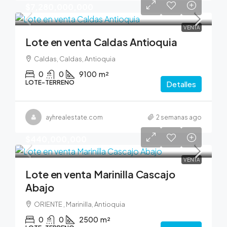
$7,280,000,000
VENTA
Lote en venta Caldas Antioquia
Caldas, Caldas, Antioquia
0
0
9100
m²
LOTE-TERRENO
Detalles
ayhrealestate.com
2 semanas ago
$440,000,000
VENTA
Lote en venta Marinilla Cascajo
Abajo
ORIENTE , Marinilla, Antioquia
0
0
2500
m²