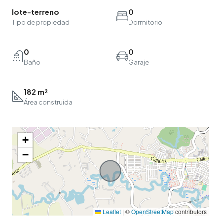
lote-terreno
0
Tipo de propiedad
Dormitorio
0
0
Baño
Garaje
182 m²
Área construida
+
−
Leaflet
|
©
OpenStreetMap
contributors