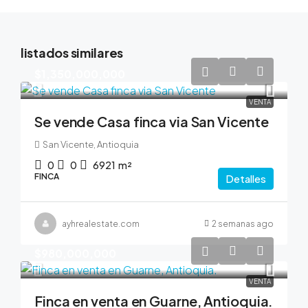
listados similares
$1,350,000,000
VENTA
Se vende Casa finca via San Vicente
San Vicente, Antioquia
0
0
6921
m²
FINCA
Detalles
ayhrealestate.com
2 semanas ago
$980,000,000
VENTA
Finca en venta en Guarne, Antioquia.