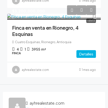
ayhrealestate.com
1 mes ago
$3,200,000,000
VENTA
Finca en venta en Rionegro, 4
Esquinas
Cuatro Esquinas, Rionegro, Antioquia
4
1
3955
m²
FINCA
Detalles
ayhrealestate.com
1 mes ago
ayhrealestate.com