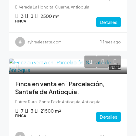
Vereda La Hondita, Guarne, Antioquia
3
3
2500
m²
FINCA
Detalles
ayhrealestate.com
1 mes ago
$2,350,000,000
VENTA
Finca en venta en ¨Parcelación,
Santafe de Antioquia.
Area Rural, Santa Fe de Antioquia, Antioquia
7
3
21500
m²
FINCA
Detalles