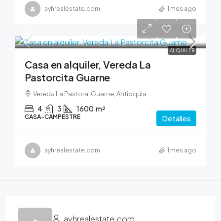
ayhrealestate.com
1 mes ago
0
ALQUILER
Casa en alquiler, Vereda La
Pastorcita Guarne
Vereda La Pastora, Guarne, Antioquia
4
3
1600
m²
CASA-CAMPESTRE
Detalles
ayhrealestate.com
1 mes ago
ayhrealestate.com