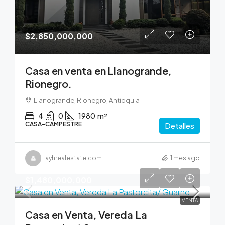
$2,850,000,000
Casa en venta en Llanogrande,
Rionegro.
Llanogrande, Rionegro, Antioquia
4
0
1980
m²
CASA-CAMPESTRE
Detalles
ayhrealestate.com
1 mes ago
$1,480,000,000
VENTA
Casa en Venta, Vereda La