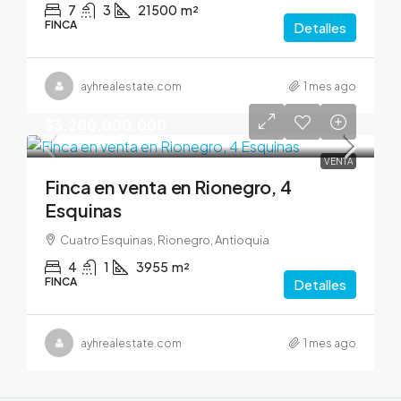
7
3
21500
m²
FINCA
Detalles
ayhrealestate.com
1 mes ago
$3,200,000,000
VENTA
Finca en venta en Rionegro, 4
Esquinas
Cuatro Esquinas, Rionegro, Antioquia
4
1
3955
m²
FINCA
Detalles
ayhrealestate.com
1 mes ago