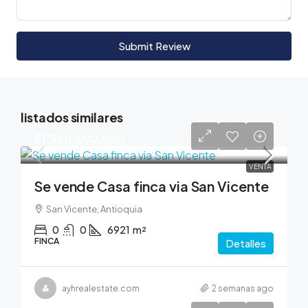
Submit Review
listados similares
$1,350,000,000
VENTA
Se vende Casa finca via San Vicente
San Vicente, Antioquia
0
0
6921
m²
FINCA
Detalles
ayhrealestate.com
2 semanas ago