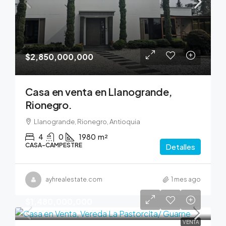
$2,850,000,000
Casa en venta en Llanogrande,
Rionegro.
Llanogrande, Rionegro, Antioquia
4
0
1980
m²
CASA-CAMPESTRE
Detalles
ayhrealestate.com
1 mes ago
$1,480,000,000
VENTA