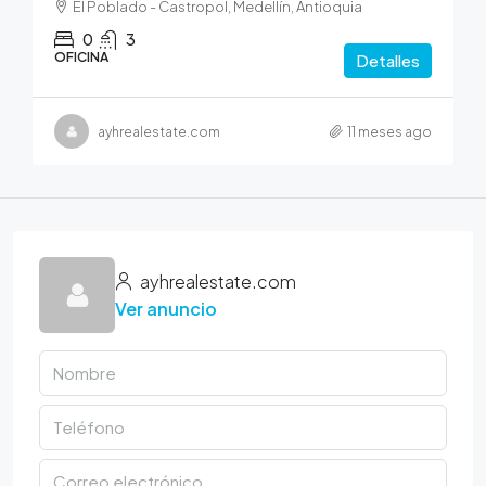
El Poblado - Castropol, Medellín, Antioquia
0
3
OFICINA
Detalles
ayhrealestate.com
11 meses ago
ayhrealestate.com
Ver anuncio