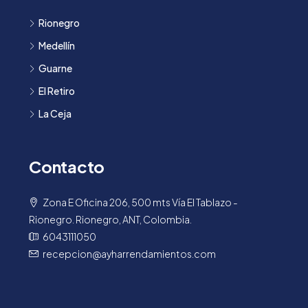
Rionegro
Medellín
Guarne
El Retiro
La Ceja
Contacto
Zona E Oficina 206, 500 mts Vía El Tablazo -
Rionegro. Rionegro, ANT, Colombia.
6043111050
recepcion@ayharrendamientos.com