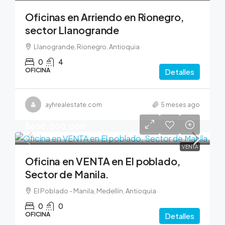
Oficinas en Arriendo en Rionegro,
sector Llanogrande
Llanogrande, Rionegro, Antioquia
0
4
OFICINA
Detalles
ayhrealestate.com
5 meses ago
$600,000,000
VENTA
Oficina en VENTA en El poblado,
Sector de Manila.
El Poblado - Manila, Medellín, Antioquia
0
0
OFICINA
Detalles