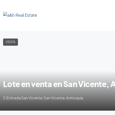
VENTA
Home
lote-terreno
Lote en venta en San Vicente, Antioquia.
Lote en venta en San Vicente, 
Entrada San Vicente, San Vicente, Antioquia