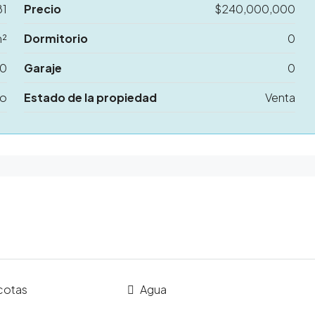
81
Precio
$240,000,000
m²
Dormitorio
0
0
Garaje
0
no
Estado de la propiedad
Venta
cotas
Agua