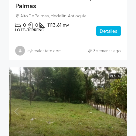
Palmas
Alto De Palmas, Medellín, Antioquia
0
0
1113.81
m²
LOTE-TERRENO
Detalles
ayhrealestate.com
3 semanas ago
VENTA