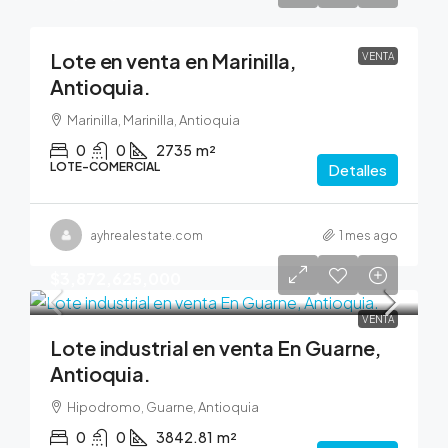
Lote en venta en Marinilla,
VENTA
Antioquia.
Marinilla, Marinilla, Antioquia
0
0
2735
m²
LOTE-COMERCIAL
Detalles
ayhrealestate.com
1 mes ago
$3,872,625,000
VENTA
Lote industrial en venta En Guarne,
Antioquia.
Hipodromo, Guarne, Antioquia
0
0
3842.81
m²