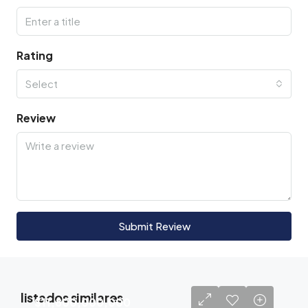
Rating
Select
Review
Submit Review
listados similares
$11,800,000,000