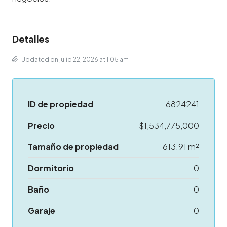
Detalles
Updated on julio 22, 2026 at 1:05 am
ID de propiedad
6824241
Precio
$1,534,775,000
Tamaño de propiedad
613.91 m²
Dormitorio
0
Baño
0
Garaje
0