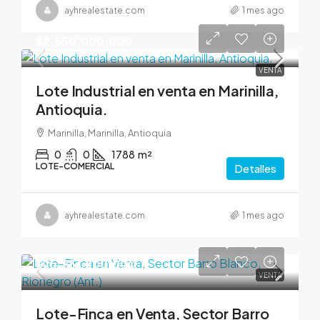
ayhrealestate.com
1 mes ago
$2,550,000,000
VENTA
Lote Industrial en venta en Marinilla,
Antioquia.
Marinilla, Marinilla, Antioquia
0
0
1788
m²
LOTE-COMERCIAL
Detalles
ayhrealestate.com
1 mes ago
$25,261,200,000
VENTA
Lote-Finca en Venta, Sector Barro