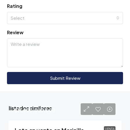
Rating
Select
Review
Submit Review
listados similares
$11,800,000,000
VENTA