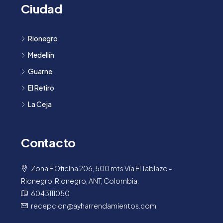
Ciudad
Rionegro
Medellín
Guarne
El Retiro
La Ceja
Contacto
Zona E Oficina 206, 500 mts Vía El Tablazo -
Rionegro. Rionegro, ANT, Colombia.
6043111050
recepcion@ayharrendamientos.com