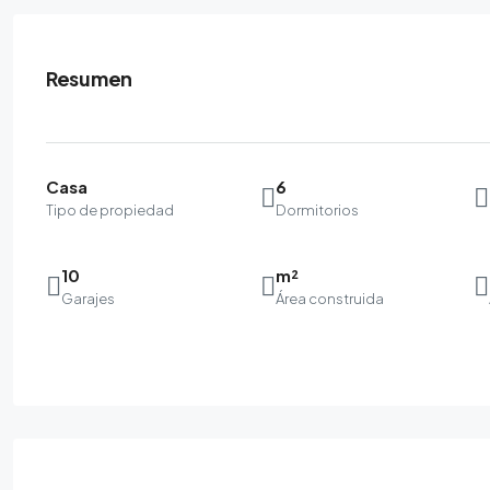
Resumen
Casa
6
Tipo de propiedad
Dormitorios
10
m²
Garajes
Área construida