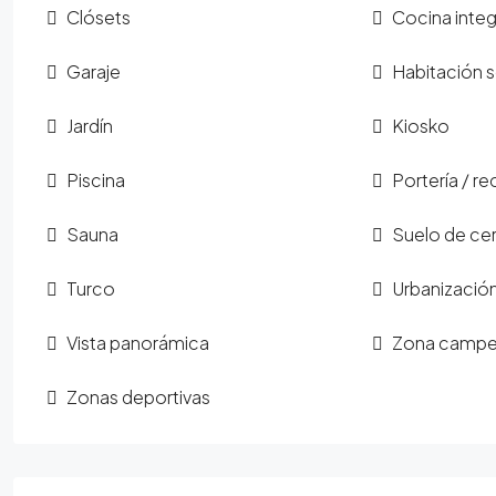
Clósets
Cocina integ
Garaje
Habitación s
Jardín
Kiosko
Piscina
Portería / r
Sauna
Suelo de ce
Turco
Urbanizació
Vista panorámica
Zona campe
Zonas deportivas