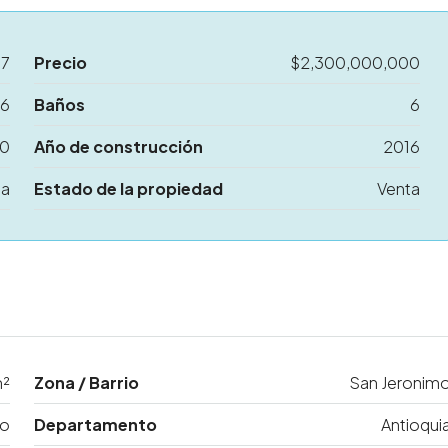
37
Precio
$2,300,000,000
6
Baños
6
10
Año de construcción
2016
sa
Estado de la propiedad
Venta
m²
Zona / Barrio
San Jeronim
mo
Departamento
Antioqui