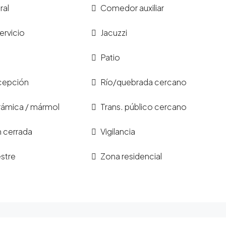
ral
Comedor auxiliar
ervicio
Jacuzzi
Patio
ecepción
Río/quebrada cercano
rámica / mármol
Trans. público cercano
n cerrada
Vigilancia
stre
Zona residencial