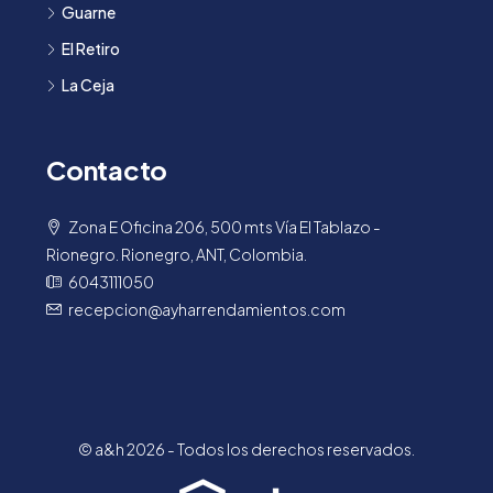
Guarne
El Retiro
La Ceja
Contacto
Zona E Oficina 206, 500 mts Vía El Tablazo -
Rionegro. Rionegro, ANT, Colombia.
6043111050
recepcion@ayharrendamientos.com
© a&h 2026 - Todos los derechos reservados.