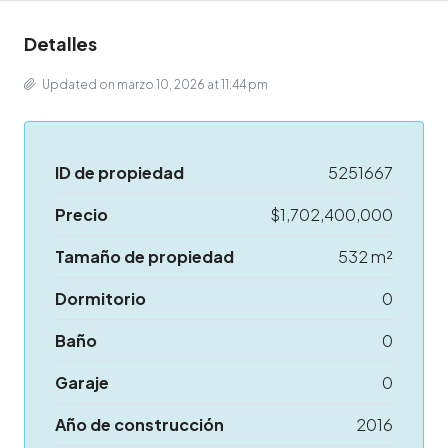
Detalles
Updated on marzo 10, 2026 at 11:44 pm
ID de propiedad
5251667
Precio
$1,702,400,000
Tamaño de propiedad
532 m²
Dormitorio
0
Baño
0
Garaje
0
Año de construcción
2016