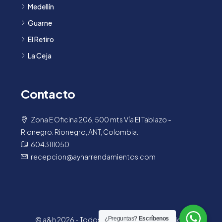
Medellín
Guarne
El Retiro
La Ceja
Contacto
Zona E Oficina 206, 500 mts Vía El Tablazo -
Rionegro. Rionegro, ANT, Colombia.
6043111050
recepcion@ayharrendamientos.com
© a&h 2026 - Todos los derechos reservados.
¿Preguntas?
Escríbenos