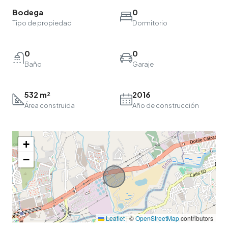
Bodega
0
Tipo de propiedad
Dormitorio
0
0
Baño
Garaje
532 m²
2016
Área construida
Año de construcción
+
−
Leaflet
|
©
OpenStreetMap
contributors