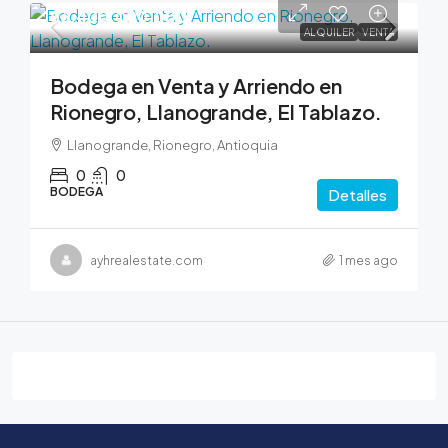
$6,400,000,000
ALQUILER
VENTA
Bodega en Venta y Arriendo en
Rionegro, Llanogrande, El Tablazo.
Llanogrande, Rionegro, Antioquia
0
0
BODEGA
Detalles
ayhrealestate.com
1 mes ago