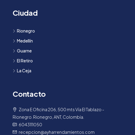
Ciudad
Rionegro
Medellín
Guarne
El Retiro
La Ceja
Contacto
Zona E Oficina 206, 500 mts Vía El Tablazo -
Rionegro. Rionegro, ANT, Colombia.
6043111050
recepcion@ayharrendamientos.com