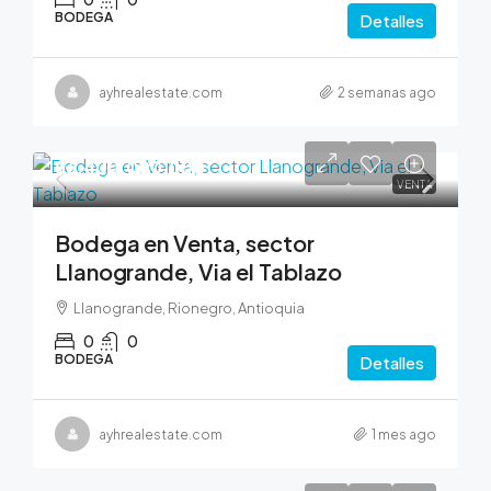
BODEGA
Detalles
ayhrealestate.com
2 semanas ago
$6,400,000,000
VENTA
Bodega en Venta, sector
Llanogrande, Via el Tablazo
Llanogrande, Rionegro, Antioquia
0
0
BODEGA
Detalles
ayhrealestate.com
1 mes ago