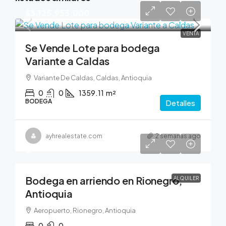
$3,125,953,000
VENTA
Se Vende Lote para bodega
Variante a Caldas
Variante De Caldas, Caldas, Antioquia
0
0
1359.11
m²
BODEGA
Detalles
ayhrealestate.com
2 semanas ago
0
Bodega en arriendo en Rionegro,
ALQUILER
Antioquia
Aeropuerto, Rionegro, Antioquia
0
0