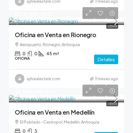
ayhrealestate.com
11 meses ago
$300,000,000
VENTA
Oficina en Venta en Rionegro
Aeropuerto, Rionegro, Antioquia
0
0
45
m²
OFICINA
Detalles
ayhrealestate.com
11 meses ago
$2,500,000,000
VENTA
Oficina en Venta en Medellín
El Poblado - Castropol, Medellín, Antioquia
0
3