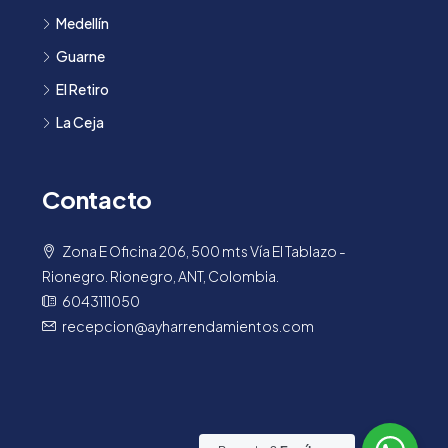
Medellín
Guarne
El Retiro
La Ceja
Contacto
Zona E Oficina 206, 500 mts Vía El Tablazo -
Rionegro. Rionegro, ANT, Colombia.
6043111050
recepcion@ayharrendamientos.com