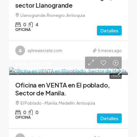
sector Llanogrande
Llanogrande, Rionegro, Antioquia
0
4
OFICINA
Detalles
ayhrealestate.com
5 meses ago
$600,000,000
VENTA
Oficina en VENTA en El poblado,
Sector de Manila.
El Poblado - Manila, Medellín, Antioquia
0
0
OFICINA
Detalles